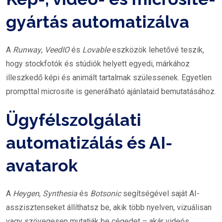
gyártás automatizálva
A
Runway
,
VeedIO
és
Lovable
eszközök lehetővé teszik,
hogy stockfotók és stúdiók helyett egyedi, márkához
illeszkedő képi és animált tartalmak szülessenek. Egyetlen
prompttal microsite is generálható ajánlataid bemutatásához.
Ügyfélszolgálati
automatizálás és AI-
avatarok
A
Heygen
,
Synthesia
és
Botsonic
segítségével saját AI-
asszisztenseket állíthatsz be, akik több nyelven, vizuálisan
vagy szövegesen mutatják be cégedet – akár videós