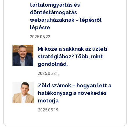
tartalomgyártás és
döntéstámogatás
webáruházaknak – lépésről
lépésre
2025.05.22.
Mi köze a sakknak az üzleti
stratégiához? Több, mint
gondolnád.
2025.05.21.
Zöld számok – hogyan lett a
hatékonyság a növekedés
motorja
2025.05.19.