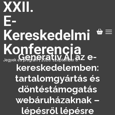
XXII.
E-
Kereskedelmi
Konferencia
Generatív AI az e-
Jegyek és program | 2026. szeptember 8.
kereskedelemben:
tartalomgyártás és
döntéstámogatás
webáruházaknak –
lépésről lépésre