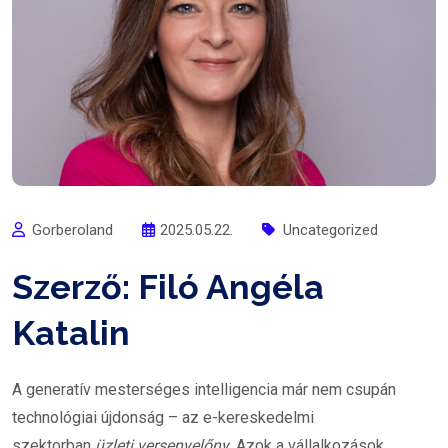
Gorberoland
2025.05.22.
Uncategorized
Szerző: Filó Angéla
Katalin
A generatív mesterséges intelligencia már nem csupán
technológiai újdonság – az e-kereskedelmi
szektorban
üzleti versenyelőny
. Azok a vállalkozások,