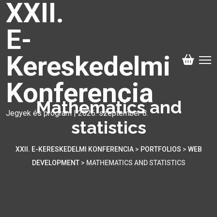
XXII.
E-
Kereskedelmi
Konferencia
Mathematics and
Jegyek és program | 2026. szeptember 8.
statistics
XXII. E-KERESKEDELMI KONFERENCIA
>
PORTFOLIOS
>
WEB
DEVELOPMENT
>
MATHEMATICS AND STATISTICS