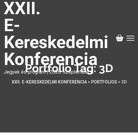
XXII.
E-
Kereskedelmi
Konferencia
Portfolio Tag:
3D
Jegyek és program | 2026. szeptember 8.
XXII. E-KERESKEDELMI KONFERENCIA
>
PORTFOLIOS
>
3D