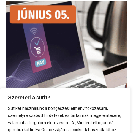
Szereted a sütit?
Sütiket használunk a böngészési élmény fokozására,
személyre szabott hirdetések és tartalmak megjelenítésére,
valamint a forgalom elemzésére. A „Mindent elfogadok”
Miért nem fizetnek? – Konverziónövelés a
gombra kattintva Ön hozzájárul a cookie-k használatához.